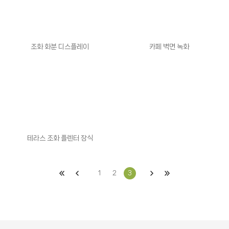
조화 화분 디스플레이
카페 벽면 녹화
테라스 조화 플렌터 장식
1
2
3