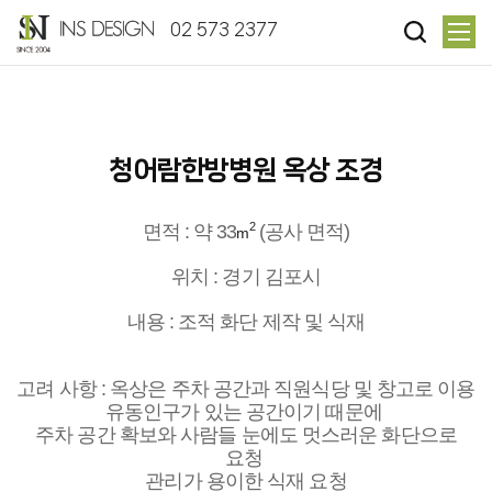
02 573 2377
청어람한방병원 옥상 조경
2
면적 : 약 33
(공사 면적)
m
위치 : 경기 김포시
내용 : 조적 화단 제작 및 식재
고려 사항 : 옥상은 주차 공간과 직원식당 및 창고로 이용
유동인구가 있는 공간이기 때문에
주차 공간 확보와 사람들 눈에도
멋스러운 화단으로
요청
관리가 용이한 식재 요청