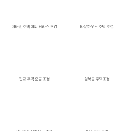
이태원 주택 야외 테라스 조경
타운하우스 주택 조경
판교 주택 준공 조경
성북동 주택조경